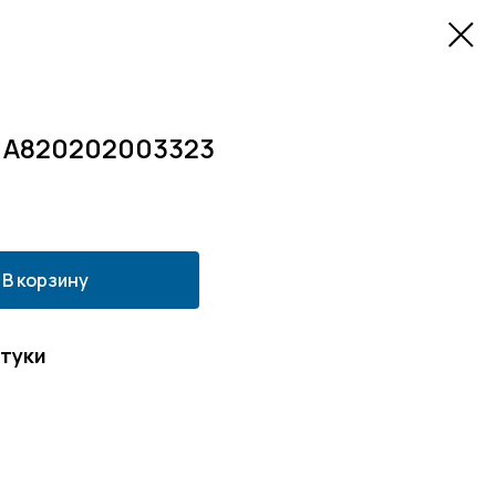
ь А820202003323
В корзину
штуки