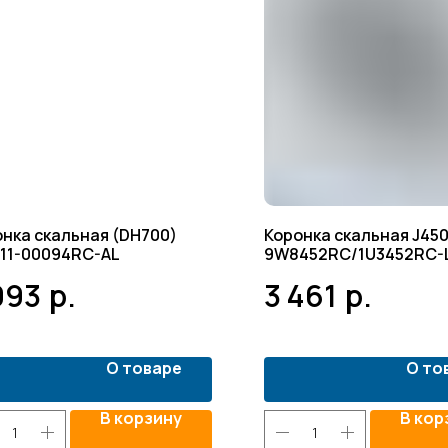
нка скальная (DH700)
Коронка скальная J45
111-00094RC-AL
9W8452RC/1U3452RC-
093
р.
3 461
р.
О товаре
О то
В корзину
В кор