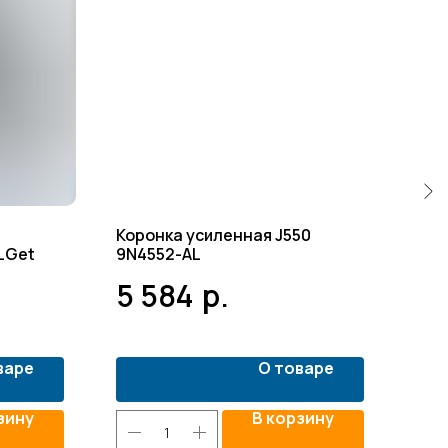
0
Коронка усиленная J550
Кор
LGet
9N4552-AL
ков
5 584
р.
2 
варе
О товаре
зину
В корзину