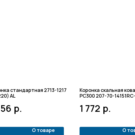
нка стандартная 2713-1217
Коронка скальная ков
20) AL
PC300 207-70-14151RC
256
р.
1 772
р.
О товаре
О то