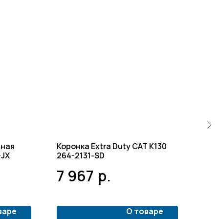
аная
Коронка Extra Duty CAT K130
Кор
-JX
264-2131-SD
VOE
7 967
р.
2 
варе
О товаре