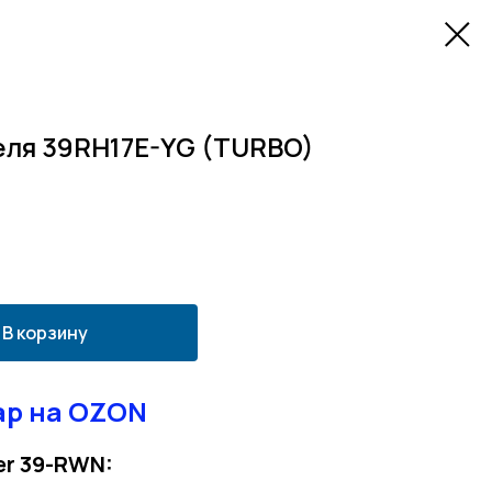
еля 39RH17E-YG (TURBO)
В корзину
ар на OZON
er 39-RWN: