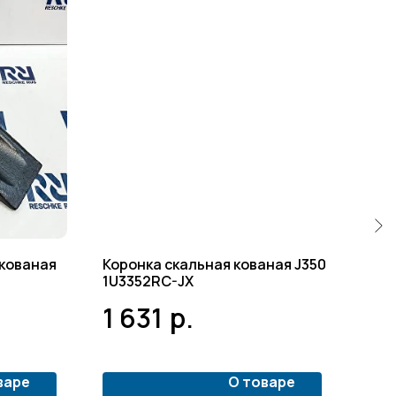
кованая
Коронка скальная кованая J350
Кор
1U3352RC-JX
PC2
1 631
р.
1 
варе
О товаре