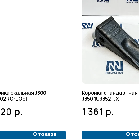
нка скальная J300
Коронка стандартная 
302RC-LGet
J350 1U3352-JX
420
р.
1 361
р.
О товаре
О то