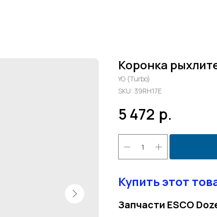
Коронка рыхлит
YG (Turbo)
SKU:
39RH17E
5 472
р.
Купить этот тов
Запчасти ESCO Doz