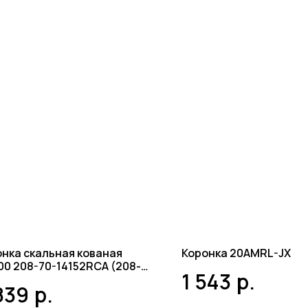
нка скальная кованая
Коронка 20AMRL-JX
0 208-70-14152RCA (208-
1 543
р.
14270RCA)-JX
839
р.