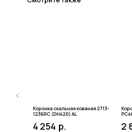
Смотрите также
Коронка скальная кованая 2713-
Коро
1236RC (DH420) AL
PC40
70-
4 254
р.
2 