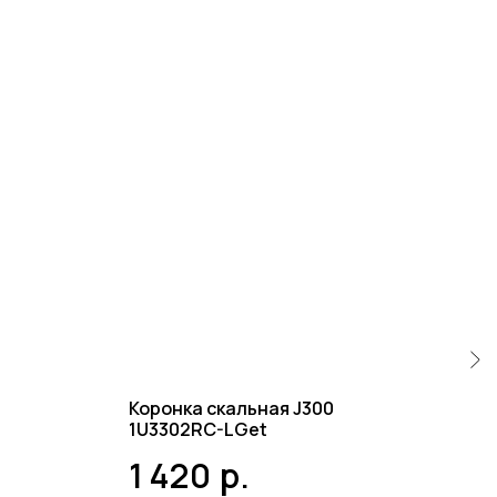
Коронка скальная J300
Кор
1U3302RC-LGet
3
1 420
р.