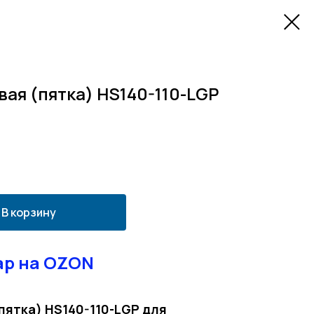
вая (пятка) HS140-110-LGP
В корзину
ар на OZON
пятка) HS140-110-LGP для