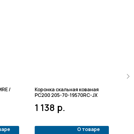
MRE /
Коронка скальная кованая
Кор
PC200 205-70-19570RC-JX
30A
JX
1 138
р.
1 
варе
О товаре