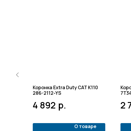
Коронка Extra Duty CAT K110
Коро
523946-
286-2112-YS
7T3
4 892
р.
2 
варе
О товаре