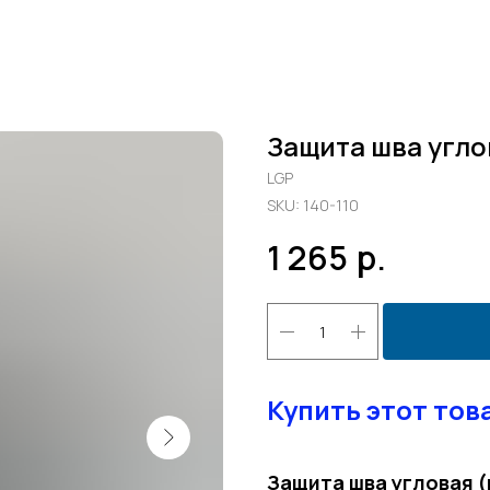
Защита шва угло
LGP
SKU:
140-110
1 265
р.
Купить этот тов
Защита шва угловая (