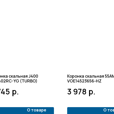
нка скальная J400
Коронка скальная 55A
402RC-YG (TURBO)
VOE14523656-HZ
745
р.
3 978
р.
О товаре
О то