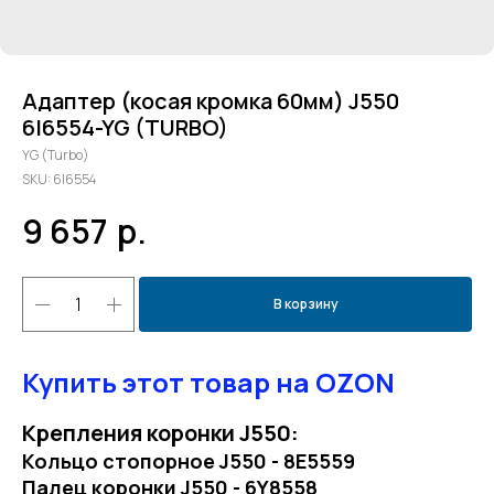
Адаптер (косая кромка 60мм) J550
6I6554-YG (TURBO)
YG (Turbo)
SKU:
6I6554
9 657
р.
В корзину
Купить этот товар на OZON
Крепления коронки J550:
Кольцо стопорное J550 - 8E5559
Палец коронки J550 - 6Y8558