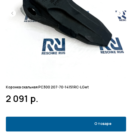
Коронка скальная PC300 207-70-14151RC-LGet
Ко
2 091
р.
9
О товаре