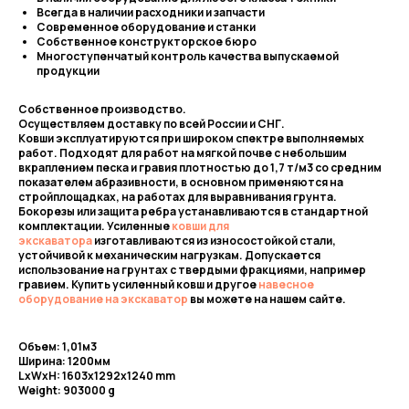
Всегда в наличии расходники и запчасти
Современное оборудование и станки
Собственное конструкторское бюро
Многоступенчатый контроль качества выпускаемой
продукции
Собственное производство.
Осуществляем доставку по всей России и СНГ.
Ковши эксплуатируются при широком спектре выполняемых
работ. Подходят для работ на мягкой почве с небольшим
вкраплением песка и гравия плотностью до 1,7 т/м3 со средним
показателем абразивности, в основном применяются на
стройплощадках, на работах для выравнивания грунта.
Бокорезы или защита ребра устанавливаются в стандартной
комплектации. Усиленные
ковши для
экскаватора
изготавливаются из износостойкой стали,
устойчивой к механическим нагрузкам. Допускается
использование на грунтах с твердыми фракциями, например
гравием. Купить усиленный ковш и другое
навесное
оборудование на экскаватор
вы можете на нашем сайте.
Объем: 1,01м3
Ширина: 1200мм
LxWxH: 1603x1292x1240 mm
Weight: 903000 g