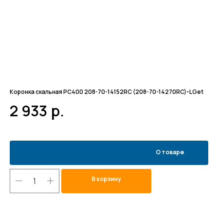
Коронка скальная PC400 208-70-14152RC (208-70-14270RC)-LGet
Ко
2 933
р.
5
О товаре
В корзину