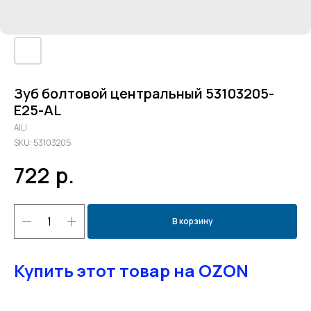
Зуб болтовой центральный 53103205-
E25-AL
AILI
SKU:
53103205
722
р.
В корзину
Купить этот товар на OZON