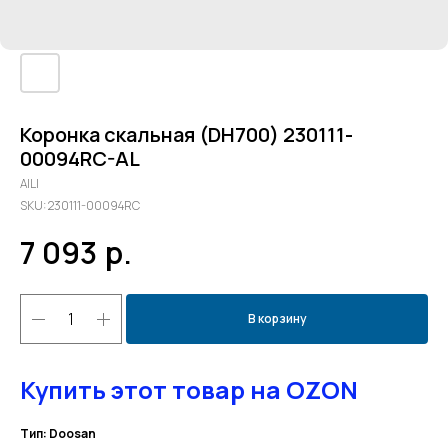
Коронка скальная (DH700) 230111-
00094RC-AL
AILI
SKU:
230111-00094RC
7 093
р.
В корзину
Купить этот товар на OZON
Тип: Doosan