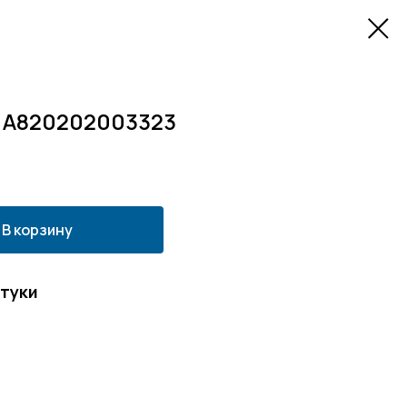
ь А820202003323
В корзину
штуки