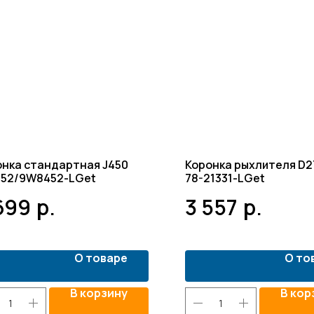
онка стандартная J450
Коронка рыхлителя D27
452/9W8452-LGet
78-21331-LGet
699
р.
3 557
р.
О товаре
О то
В корзину
В кор