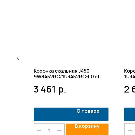
RE /
Коронка скальная J450
Кор
9W8452RC/1U3452RC-LGet
1U3
3 461
р.
2 
варе
О товаре
зину
В корзину